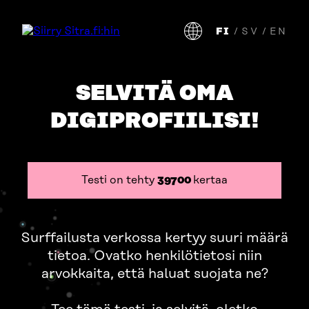
FI
/
SV
/
EN
Siirry
Va
suoraan
si
sisältöön
kie
SELVITÄ OMA
DIGIPROFIILISI!
Testi on tehty
41300
kertaa
Surffailusta verkossa kertyy suuri määrä
tietoa. Ovatko henkilötietosi niin
arvokkaita, että haluat suojata ne?