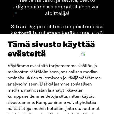
Tee tämä testi, ja selvitä, oletko
digimaailmassa ammattilainen vai
aloittelija!
Sitran Digiprofiilitesti on poistumassa
käytöstä ja suljetaan kesäkuussa 2026.
Tämä sivusto käyttää
evästeitä
Testaamme kolmea asiaa: tietojasi, asenteitasi ja
toimintaasi verkossa. Tuloksena saat parhaiten sinua
kuvaavan digiprofiilin ja yksilöllisiä vinkkejä omien
Käytämme evästeitä tarjoamamme sisällön ja
tietojesi hallintaan.
mainosten räätälöimiseen, sosiaalisen median
ominaisuuksien tukemiseen ja kävijämäärämme
analysoimiseen. Lisäksi jaamme sosiaalisen
median, mainosalan ja analytiikka-alan
kumppaneillemme tietoja siitä, miten käytät
ALOITA TESTI
sivustoamme. Kumppanimme voivat yhdistää
näitä tietoja muihin tietoihin, joita olet antanut
Kumppanit:
Kööpenhaminan IT-yliopisto
,
Oulun yliopisto
,